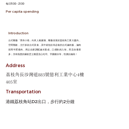
每日11:30 - 21:30
Per capita spending
Introduction
台式餐廳「黑布小巷」向來人氣爆滿，餐廳坐落於荔枝角工業大廈內，
空間寬敞，主打多款台式美食，其中就包括有必食的台式滷肉飯，滷肉
採用半肥瘦肉，再以自家調配滷水製成，口感軟綿入味，而且份量甚
多；另有熱賣的爆餡芝士雞蛋流心吐司、芋圓糖水等，性價比極高！
Address
荔枝角長沙灣道883號億利工業中心4樓
405室
Transportation
港鐵荔枝角站D2出口，步行約2分鐘