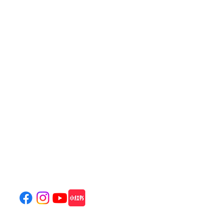
饒宗頤文化館
Jao Tsung-I Academy
800 Castle Peak Road, Mei Foo, Kowloon, Hong Kong
(
Location & Transportation
)
Tel: (+852)
2100 2828
General Enquiries:
info@jtia.hk
Venue Rental:
venue@jtia.hk
Wedding Enquiry:
wedding@jtia.hk
800 Castle Peak Road, Mei