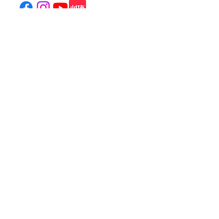
800 Castle Peak Road, Mei
Foo, Kowloon, Hong Kong
(
Location & Transportation
)
Tel: (+852)
2100 2828
General Enquiries:
info@jtia.hk
Venue Rental:
venue@jtia.hk
Wedding Enquiry:
wedding@jtia.hk
Subscribe to our newsletter to get
the latest infomation!
Email address