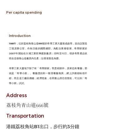
Per capita spending
Introduction
1988年，位於荔枝角青山道666號的奇華工業大廈落成啟用，並自設製造
工場及辦公室，作為日後的國際總部。為配合業務發展，奇華餅家於
2007年開始在大埔工業邨興建新廠房；但時至今日，很多奇華產品依
然在這個青山道廠房內生產，以香港製造為榮。
奇華工業大廈地下除了有「奇華餅家」售賣糕餅外，原來也有餐廳，那
就是「奇華小廚」。餐廳賣的和一般茶餐廳無異，網上評價燒味很不
錯，而且是工廠區價錢，經濟抵食，在翠雅山房住宿朋友，可以到「奇
華小廚」試試。
Address
荔枝角青山道666號
Transportation
港鐵荔枝角站B1出口，步行約3分鐘