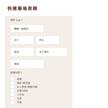
快速場地查詢
稱呼 Title
必
租場性質
*
填
展覽
講座/研討會
私人聚會/團建活動
比賽/表演
工作坊
市集
其他