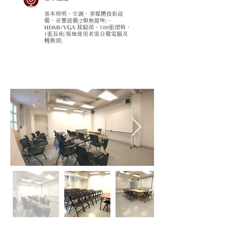
基本照明、空調、多媒體投影設
備、音響設備(2個無線咪)、
HDMI/VGA 接駁頭、100張摺椅、
1張長枱(場地使用者需自備電腦及
轉換頭)