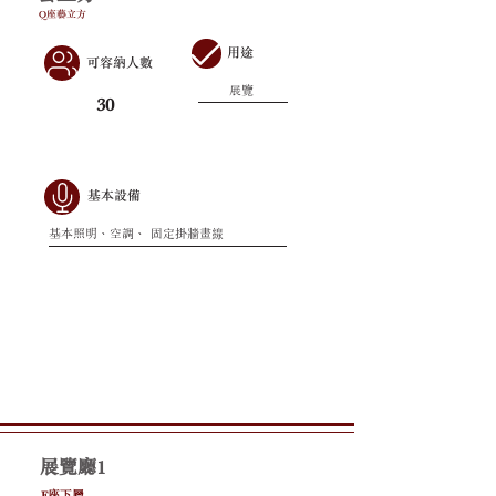
Q座藝立方
用途
可容納人數
展覽
30
基本設備
基本照明、空調、 固定掛牆畫線
展覽廳1
F座下層