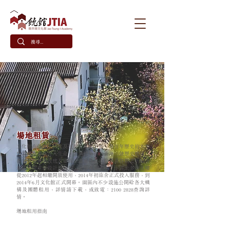
場地租賃
文化館在保育、活化及技術上取得平衡，為百年歷史的大型
建設築群重新注入生命。整個建築群為香港三級歷史建築，
各個大樓經過改建及鞏固，盡量保存原結構及容貌之下配合
新的用途重新設計及規劃，分佈在上、中、下區十多座大樓
從2012年起相繼開放使用，2014年初旅舍正式投入服務，到
2014年6月文化館正式開幕。 ​ 園區內不少設施公開給各大機
構及團體租用，詳情請下載，或致電：2100 2828查詢詳
情。
場地租用指南