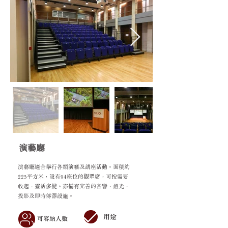
演藝廳
演藝廳適合舉行各類演藝及講座活動。面積約
225平方米，設有94座位的觀眾席，可按需要
收起，靈活多變。亦備有完善的音響、燈光、
投影及即時傳譯設施。
用途
可容納人數