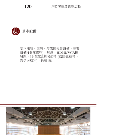
120
各類演藝及講座活動
基本設備
基本照明、空調、多媒體投影設備、音響
設備(4個無線咪)、射燈、HDMI/VGA接
駁頭、94個固定劇院坐椅 (或80張摺椅，
需事前通知)、長枱1張