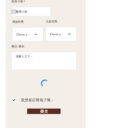
r
租借日期
*
e
q
u
i
r
e
d
完結時間
開始時間
Choose a time
Choose a time
備註/補充
我想要訂閱電子報。
提交