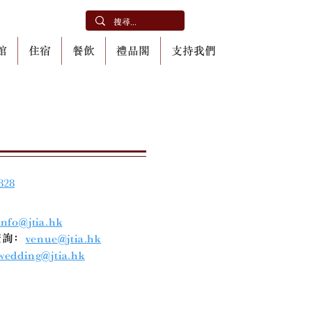
館
住宿
餐飲
禮品閣
支持我們
828
info@jtia.hk
查詢﹕
venue@jtia.hk
wedding@jtia.hk