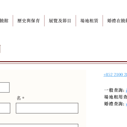
饒館
歷史與保育
展覽及節目
場地租賃
婚禮在饒
們
+852 2100 2
一般查詢:
場地租用
名
婚禮查詢: