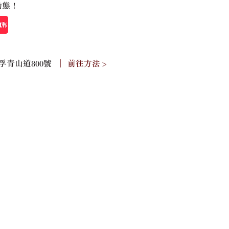
動態！
孚青山道800號
︳
前往方法 >