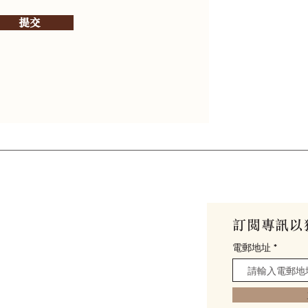
提交
館
訂閱專訊以
my
電郵地址
0號 (
位置與交通
)