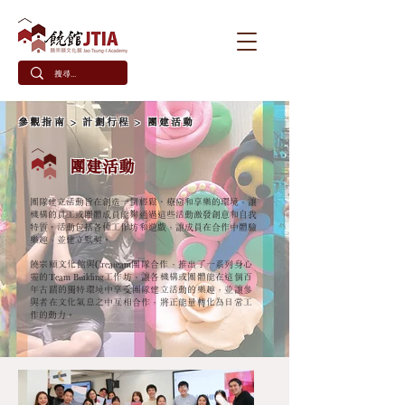
參觀指南
>
計劃行程
> 團建活動
團建活動
團隊建立活動旨在創造一個輕鬆、療癒和享樂的環境，讓
機構的員工或團體成員能夠通過這些活動激發創意和自我
特質。活動包括各種工作坊和遊戲，讓成員在合作中體驗
樂趣，並建立默契。
饒宗頤文化館與Createam團隊合作，推出了一系列身心
靈的Team Building工作坊，讓各機構或團體能在這個百
年古蹟的獨特環境中享受團隊建立活動的樂趣，並讓參
與者在文化氣息之中互相合作，將正能量轉化為日常工
作的動力。