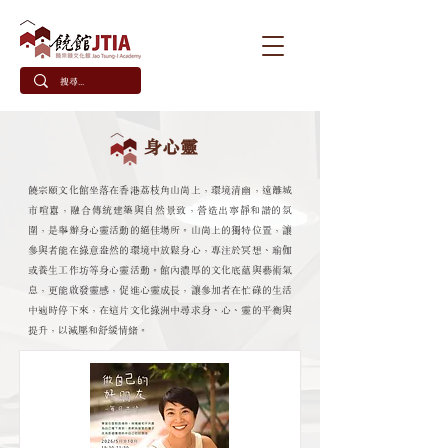
身心靈
饒宗頤文化館坐落在香港荔枝角山崗上，環境清幽，遠離城
市喧囂，融合傳統建築與自然景致，營造出寧靜和諧的氛
圍，是舉辦身心靈活動的絕佳場所。山崗上的獨特位置，讓
參與者能在綠意盎然的環境中放鬆身心，專注於冥想、瑜伽
或養生工作坊等身心靈活動。館內濃厚的文化底蘊與藝術氣
息，更能啟發靈感，促進心靈成長，讓參加者在忙碌的生活
中適時停下來，在這片文化綠洲中尋求身、心、靈的平衡與
提升，以減壓和舒緩情緒。