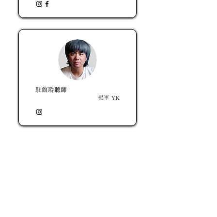
駐館聆聽師
楊軍 YK
​饒宗頤文化館
Jao Tsung-I Academy
地址: 香港九龍美孚青山道800號 (
位置與交通
)
電話: (+852)
2100 2828
一般查詢﹕
info@jtia.hk
場地租用﹕
venue@jtia.hk
婚禮查詢﹕
wedding@jtia.hk