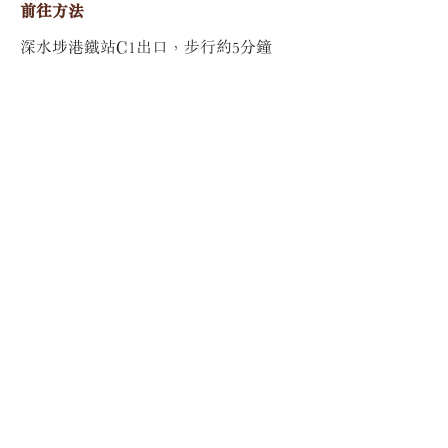
​前往方法
深水埗港鐵站C1出口，步行約5分鐘
​饒宗頤文化館
Jao Tsung-I Academy
地址: 香港九龍美孚青山道800號 (
位置與交通
)