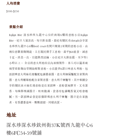
人均消費
$100-$250
景點介紹
Italian Bite 深水埗西九龍中心位於商場6樓的意粉小店Italian
Bite，近日人氣甚高，每日排長龍。最近有網民在threads分享深
水埗西九龍中心6樓food court有間只開業2星期的意粉小店，由
兩位意籍廚師開設，主打親民價手工意粉，最平$68就食，誠意
十足。消息一出，引起熱烈討論，小店近日大排長龍，至少等1
小時以上。 全店的意大利粉在店內新鮮製作，客人可以隔着玻
璃望着廚師由零開始鮮製意粉。小店提供6款口味意大利粉，包
括招牌意大利麻花捲麵配松露蘑菇醬、意大利細扁麵配自家製肉
醬、意大利螺絲粉配自家製青醬、意大利千層麵等。其中根據分
享的網民表示麻花捲意粉是店家招牌，意粉質地彈牙，又有蛋
香，每條都吸滿醬汁，粒粒飽滿，食落有松露嘅香氣又唔會過
膩。另一款招牌必食是原個即焗意大利千層麵，醬汁是自家熬
煮，有香濃番茄味，酸酸甜甜，同樣高質。
地址
深水埗深水埗欽州街37K號西九龍中心6
樓6FC54-59號舖