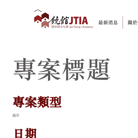
最新消息
關於
專案標題
專案類型
攝影
日期