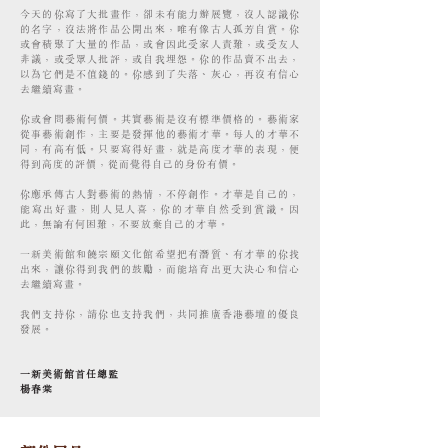
今天的你寫了大批畫作，卻未有能力辦展覽，沒人認識你
的名字，沒法將作品公開出來，唯有像古人孤芳自賞。你
或會積聚了大量的作品，或會因此受家人責難，或受友人
非議，或受眾人批評，或自我埋怨。你的作品賣不出去，
以為它們是不值錢的。你感到了失落、灰心，再沒有信心
去繼續寫畫。
你或會問藝術何價。其實藝術是沒有標準價格的。藝術家
從事藝術創作，主要是發揮他的藝術才華。每人的才華不
同，有高有低。只要寫得好畫，就是高度才華的表現，便
得到高度的評價，從而覺得自己的身份有價。
你應承傳古人對藝術的熱情，不停創作。才華是自己的，
能寫出好畫，則人見人喜，你的才華自然受到賞識。因
此，無論有何困難，不要放棄自己的才華。
一新美術館和饒宗頤文化館希望把有潛質、有才華的你找
出來，讓你得到我們的鼓勵，而能培育出更大決心和信心
去繼續寫畫。
我們支持你，請你也支持我們，共同推廣香港藝壇的優良
發展。
一新美術館首任總監
楊春棠