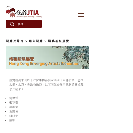
​展覽及節目
>
過去展覽
> 港藝新星展覽
港藝新星展覽
Hong Kong Emerging Artists Exhibition
展覽展出來自以下六位年輕藝術家共四十八件作品，包括
水墨、水彩、書法和陶瓷，以不同媒介展示他們的藝術理
念及成果：
何煒霖
張容嘉
許琬瑩
葉鍵恒
錢銀笑
戴影