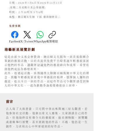
日期：2024年7月6日至2024年11月17日
(星期二至星期日及公眾假期)
時間：上午10時至下午6時
地點：饒宗頤文化館 下區 藝術館展室二
​免費參觀
Facebook
X (Twitter)
WhatsApp
複製連結
港藝新星展覽計劃
這是由孫少文基金會贊助，饒宗頤文化館和一新美術館聯合
策劃的藝術活動。目的在提供免費平台給香港年輕藝術家展
示他們的作品，讓觀眾認識他們的藝術路向和成果，希望有
助他們成長為藝壇菁英。
此外，透過這活動，承傳國學大師饒宗頤復興中華文化的理
念，鼓勵年輕藝術家重現中華藝術的精神，發揮個人獨特的
創意，造出耳目一新的作品。而這些作品可令觀眾感受到偉
大的中華文化，一起為推動香港視覺藝術添上新章。
前言
古人寫了大批書畫，只可間中拿出來與兩三好友觀賞。若
他參加社交活動，他會出席文人雅集，大家談談自己的作
品。但他始終沒有像今天的藝術家，能在博物館、展覽廳
或畫廊舉行展覽，甚至展銷他的作品。不過，他仍是一生
創作，力求寫出心中所要達到的好作品。