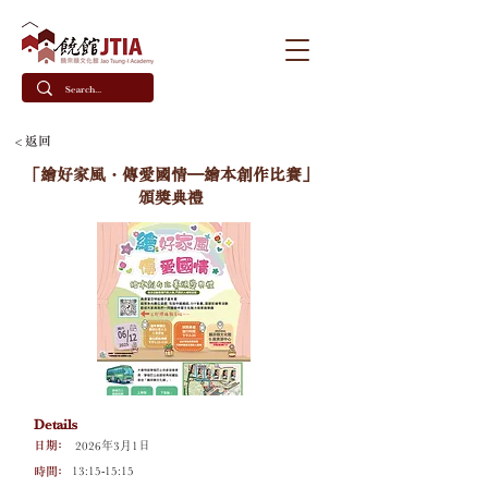
< 返回
「繪好家風・傳愛國情–繪本創作比賽」
頒獎典禮
Details
日期﹕
2026年3月1日
時間﹕
13:15-15:15