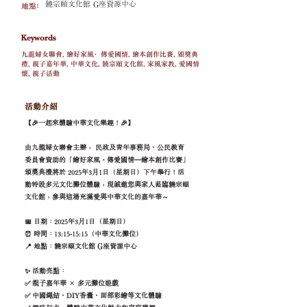
饒宗頤文化館 G座資源中心
地點﹕
Keywords
九龍婦女聯會, 繪好家風·傳愛國情, 繪本創作比賽, 頒獎典
禮, 親子嘉年華, 中華文化, 饒宗頤文化館, 家風家教, 愛國情
懷, 親子活動
活動介紹
【🎉一起來體驗中華文化樂趣！🎉】
由九龍婦女聯會主辦， 民政及青年事務局、公民教育
委員會資助的「繪好家風・傳愛國情–繪本創作比賽」
頒獎典禮將於 2025年3月1日（星期日）下午舉行！活
動特設多元文化攤位體驗，現誠邀您與家人蒞臨饒宗頤
文化館，參與這場充滿愛與中華文化的嘉年華～
📅 日期：2025年3月1日（星期日）
⏰ 時間：13:15-15:15（中華文化攤位）
📍 地點：饒宗頤文化館 G座資源中心
✨ 活動亮點：
✅ 親子嘉年華 × 多元攤位遊戲
✅ 中國繩結、DIY香囊、面部彩繪等文化體驗