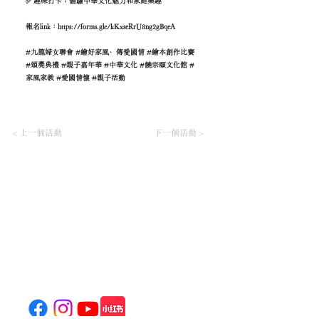
✅ 趣味打卡，體驗中華文化魅力和家庭樂趣
報名link：
https://forms.gle/kKxseRrU8ng2gBqeA
#九龍婦女聯會 #繪好家風·傳愛國情 #繪本創作比賽
#頒獎典禮 #親子嘉年華 #中華文化 #饒宗頤文化館 #
家風家教 #愛國情懷 #親子活動
< 上一個活動
下一個活動 >
饒宗頤文化館
Jao Tsung-I Academy
800 Castle Peak Road, Mei Foo, Kowloon, Hong Kong
(
Location & Transportation
)
Tel: (+852)
2100 2828
General Enquiries:
info@jtia.hk
Venue Rental:
venue@jtia.hk
Wedding Enquiry:
wedding@jtia.hk