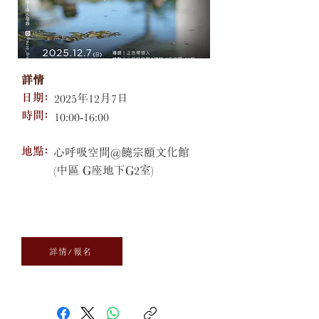
詳情
日期﹕
2025年12月7日
​時間﹕
10:00-16:00
​地點﹕
心呼吸空間@饒宗頤文化館
(中區 G座地下G2室)
詳情/報名