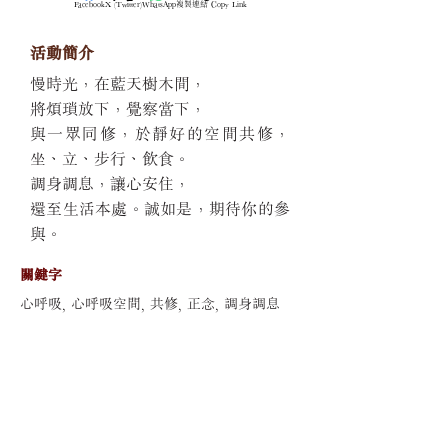
Facebook
X (Twitter)
WhatsApp
複製連結 Copy Link
活動簡介
慢時光，在藍天樹木間，
將煩瑣放下，覺察當下，
與一眾同修，於靜好的空間共修，
坐、立、步行、飲食。
調身調息，讓心安住，
還至生活本處。誠如是，期待你的參
與。
關鍵字
心呼吸, 心呼吸空間, 共修, 正念, 調身調息