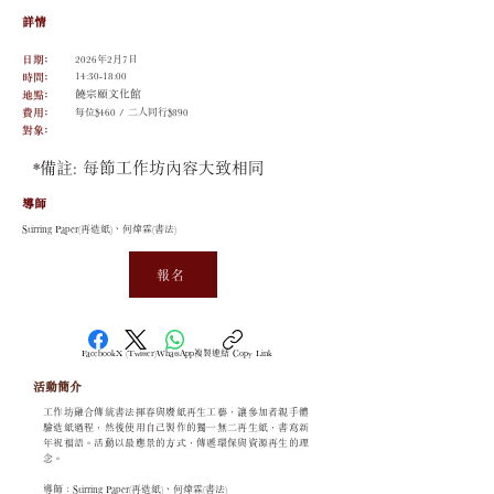
詳情
日期﹕
2026年2月7日
​時間﹕
14:30-18:00
​地點﹕
饒宗頤文化館
​費用﹕
每位$460 / 二人同行$890
​對象﹕
*備註:
每節工作坊內容大致相同
導師
Stirring Paper(再造紙)、何煒霖(書法)
報名
Facebook
X (Twitter)
WhatsApp
複製連結 Copy Link
活動簡介
工作坊融合傳統書法揮春與廢紙再生工藝，讓參加者親手體
驗造紙過程，然後使用自己製作的獨一無二再生紙，書寫新
年祝福語。活動以最應景的方式，傳遞環保與資源再生的理
念。
導師：Stirring Paper(再造紙)、何煒霖(書法)