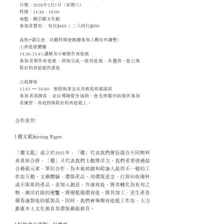
日期：2026年2月7日（星期六）
時間：14:30 - 18:00
地點：饒宗頤文化館
參加者費用： 每位$460 / 二人同行$890
流程(*請注意﹕活動時間會跟據參加人數有所調整)﹕
(1)再造紙體驗
14:30-15:45:講解及示範製作再造紙
參加者製作再造紙，即場完成一張再造紙，及獲得一張已風
乾好的再造紙供書寫
(2)寫揮春
15:45 – 18:00﹕教授執筆方法及教寫祝福說話
參加者寫揮春，並由導師從旁協助。會先準備回收紙供參加
者練習，再寫到風乾好的再造紙上。
合作伙伴﹕
l 攪文紙Stirring Paper
「攪文紙」成立於2021年，「攪」代表我們擅長混合不同物料
再重新合拼，「攪」又代表我們主動將活力。我們希望透過結
合藝術元素、單位合作，為本地初創和給港人提供不一樣的工
作坊互動、文藝體驗，環保產品。用環保意念，打算回收廢料
或不需要的產品，並加入創意，升級再造，將其轉化為有用之
物，激活社區的連繋。將廢紙循環再造，將其加工，並生產各
種香港製造的紙製品。同時，我們會舉辦再造紙工作坊，主力
推廣本土文化教育及環保藝術教育。