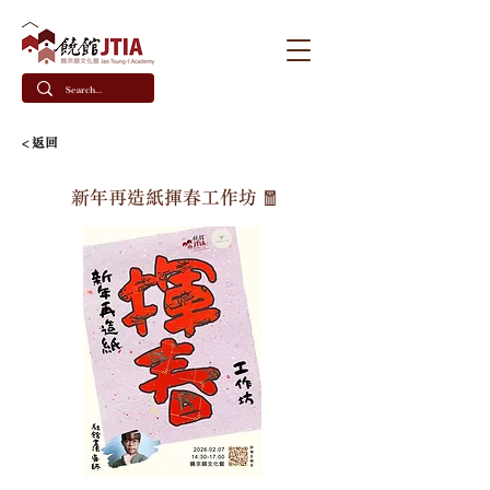
< 返回
新年再造紙揮春工作坊 🧧