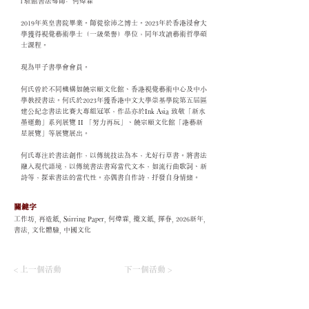
l 駐館書法導師﹕何煒霖
2019年英皇書院畢業。師從徐沛之博士。2023年於香港浸會大
學獲得視覺藝術學士（一級榮譽）學位，同年攻讀藝術哲學碩
士課程。
現為甲子書學會會員。
何氏曾於不同機構如饒宗頤文化館、香港視覺藝術中心及中小
學教授書法。何氏於2023年獲香港中文大學崇基學院第五屆區
建公紀念書法比賽大專組冠軍，作品亦於Ink Asia 致敬「新水
墨運動」系列展覽 II 「努力再玩」、饒宗頤文化館「港藝新
星展覽」等展覽展出。
何氏專注於書法創作，以傳統技法為本，尤好行草書。將書法
融入現代語境，以傳統書法書寫當代文本，如流行曲歌詞、新
詩等，探索書法的當代性。亦偶書自作詩，抒發自身情緒。
關鍵字
工作坊, 再造紙, Stirring Paper, 何煒霖, 攪文紙, 揮春, 2026新年,
書法, 文化體驗, 中國文化
< 上一個活動
下一個活動 >