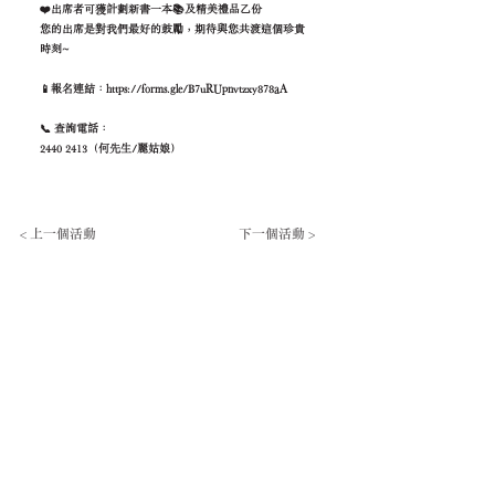
❤️出席者可獲計劃新書一本📚及精美禮品乙份
您的出席是對我們最好的鼓勵，期待與您共渡這個珍貴
時刻~
📱報名連結：
https://forms.gle/B7uRUpnvtzxy878aA
📞 查詢電話：
2440 2413
（何先生/麗姑娘）
< 上一個活動
下一個活動 >
​饒宗頤文化館
Jao Tsung-I Academy
地址: 香港九龍美孚青山道800號 (
位置與交通
)
電話: (+852)
2100 2828
一般查詢﹕
info@jtia.hk
場地租用﹕
venue@jtia.hk
婚禮查詢﹕
wedding@jtia.hk