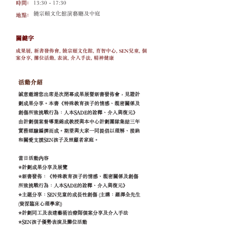
時間﹕
13:30 - 17:30
饒宗頤文化館演藝廳及中庭
地點﹕
關鍵字
成果展, 新書發佈會, 饒宗頤文化館, 育智中心, SEN兒童, 個
案分享, 攤位活動, 表演, 介入手法, 精神健康
活動介紹
誠意邀請您出席是次閉幕成果展暨新書發佈會，見證計
劃成果分享。本書《特殊教育孩子的情感、親密關係及
創傷所致挑戰行為：人本SADE的詮釋、介入與復元》
由計劃個案督導葉錦成教授與本中心計劃團隊集結三年
實務經驗編撰而成。期望與大家一同提倡以理解、接納
和關愛支援SEN孩子及照顧者家庭。
當日活動内容
⭐計劃成果分享及展覽
⭐新書發佈：《特殊教育孩子的情感、親密關係及創傷
所致挑戰行為：人本SADE的詮釋、介入與復元》
⭐主題分享：SEN兒童的成長性創傷 (主講：羅澤全先生
(資深臨床心理學家))
⭐計劃同工及表達藝術治療師個案分享及介入手法
⭐SEN孩子優勢表演及攤位活動