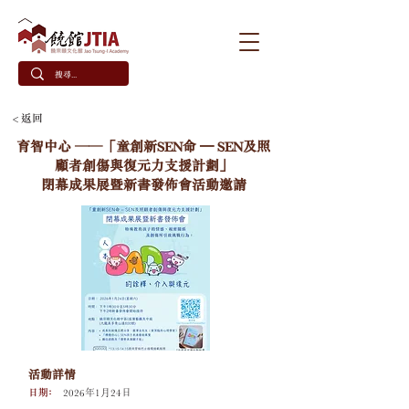
< 返回
育智中心 ——「童創新SEN命 – SEN及照
顧者創傷與復元力支援計劃」
閉幕成果展暨新書發佈會活動邀請
活動詳情
日期﹕
2026年1月24日