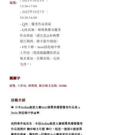
- 2025年10月5日 ：
地點﹕
13:30-17:00
- 2025年10月7日 ：
10:30-16:00
- Q座：優秀作品展區
- G座高層：頒獎典禮及優秀
作品展區（請注意⚠️如典禮
進行期間，將不對外開放）
- F座下層：Artin陪你過中秋
工作坊（現場親臨購買產品
報名參加，名額有限，先到
先得！）
關鍵字
展覽, 工作坊, 頒獎禮, 饒宗頤文化館, MYBK
活動介紹
🌟 日本Artline創意大賽2025頒獎典禮暨優秀作品展 x
Artin 陪你過中秋🥮🌟
我們榮幸地宣布︰本屆Artline創意大賽頒獎典禮暨優秀
作品展將於 饒宗頤文化館 舉行！這是一個展示創意與
藝術的盛會，讓我們一同慶祝小小藝術家的卓越成就。