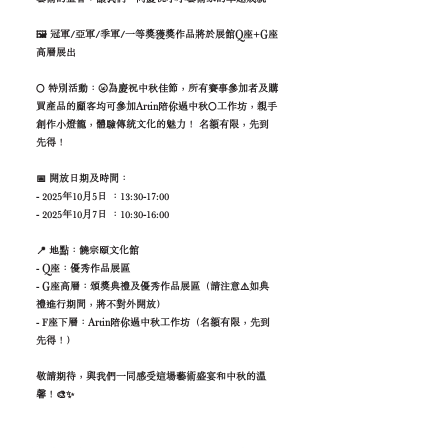
🖼️ 冠軍/亞軍/季軍/一等獎獲獎作品將於展館Q座+G座
高層展出
🌕 特別活動：🌝為慶祝中秋佳節，所有賽事參加者及購
買產品的顧客均可參加Artin陪你過中秋🌕工作坊，親手
創作小燈籠，體驗傳統文化的魅力！ 名額有限，先到
先得！
📅 開放日期及時間：
- 2025年10月5日 ：13:30-17:00
- 2025年10月7日 ：10:30-16:00
📍 地點：饒宗頤文化館
- Q座：優秀作品展區
- G座高層：頒獎典禮及優秀作品展區（請注意⚠️如典
禮進行期間，將不對外開放）
- F座下層：Artin陪你過中秋工作坊（名額有限，先到
先得！）
敬請期待，與我們一同感受這場藝術盛宴和中秋的溫
馨！🎨✨