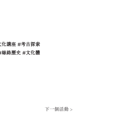
文化講座 #考古探索
#絲路歷史 #文化體
下一個活動 >