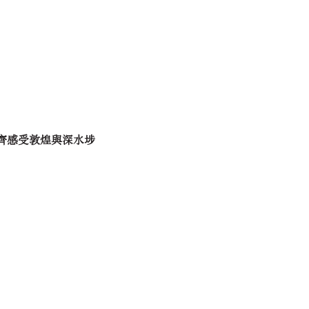
齊感受敦煌與深水埗