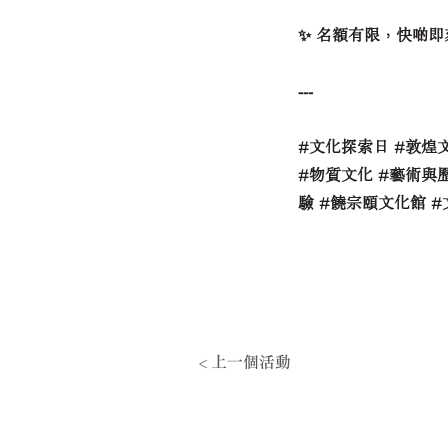
✨ 名額有限，快啲
---
#文化探索日 #敦煌文
#物質文化 #藝術與歷
驗 #饒宗頤文化館 
< 上一個活動