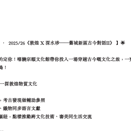
索日 · 2025/26《敦煌 X 深水埗——舊城新區古今對話II》 】🌟
日）約定你！喺饒宗頤文化館帶你投入一場穿越古今嘅文化之旅，一
鳴！
物一探敦煌物質文化
，考古發現做輔助參照
、織物同多語言文獻
樞紐，點樣推動跨文化技術、審美同生活交流