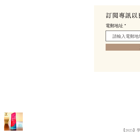
館
訂閱專訊以
my
電郵地址
0號 (
位置與交通
)
【2025】