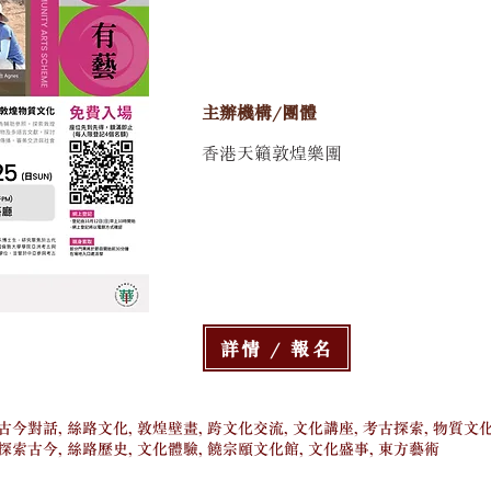
主辦機構/團體
香港天籟敦煌樂團
詳情 / 報名
 古今對話, 絲路文化, 敦煌壁畫, 跨文化交流, 文化講座, 考古探索, 物質文化
 探索古今, 絲路歷史, 文化體驗, 饒宗頤文化館, 文化盛事, 東方藝術