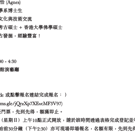
(Agnes)
學系博士生
文化與技術交流
古碩士 + 香港大學佛學碩士
古發掘，經驗豐富！
- 4:30
化館演藝廳
code 或點擊報名連結完成報名： ）
orms.gle/jQrzXp7XEvcMF3V97)
4張門票，先到先得，額滿即止。
12日（星期日）上午10點正式開放，請於該時間透過表格完成登記
開始前30分鐘（下午2:30）亦可現場即場報名，名額有限，先到先