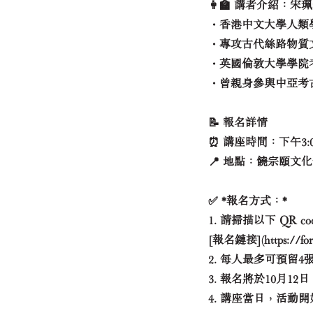
👩🏫 講者介紹：宋珮怡 
・香港中文大學人類
・專攻古代絲路物質
・英國倫敦大學學院考
・曾親身參與中亞考
📝 報名詳情
⏰ 講座時間：下午3:00 
📍 地點：饒宗頤文
✅ *報名方式：*
1. 請掃描以下 QR 
[報名鏈接](
https://f
2. 每人最多可預留
3. 報名將於10月
4. 講座當日，活動