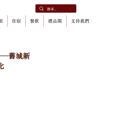
館
住宿
餐飲
禮品閣
支持我們
埗——舊城新
化