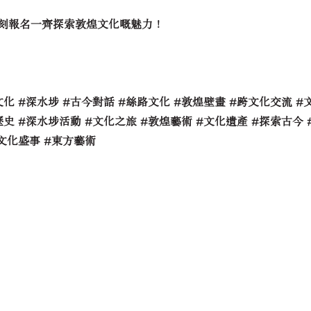
即刻報名一齊探索敦煌文化嘅魅力！
化 #深水埗 #古今對話 #絲路文化 #敦煌壁畫 #跨文化交流 #
史 #深水埗活動 #文化之旅 #敦煌藝術 #文化遺產 #探索古今 
#文化盛事 #東方藝術