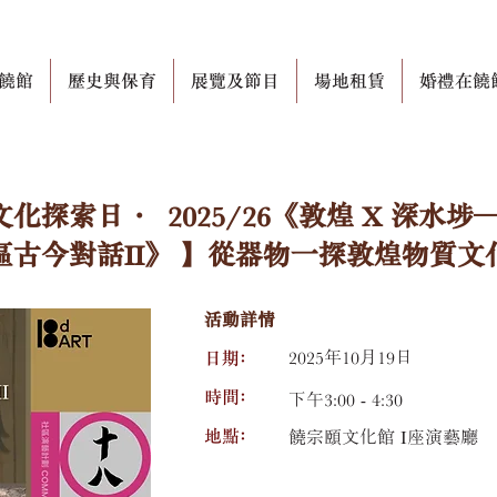
饒館
歷史與保育
展覽及節目
場地租賃
婚禮在饒
9 文化探索日 · 2025/26《敦煌 X 深水
區古今對話II》 】從器物一探敦煌物質文
活動詳情
日期﹕
2025年10月19日
時間﹕
下午3:00 - 4:30
地點﹕
饒宗頤文化館 I座演藝廳