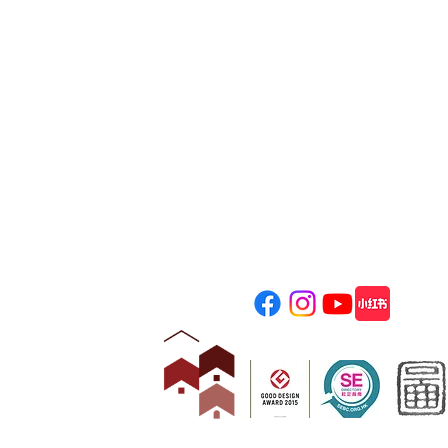
​饒宗頤文化
Jao Tsung-I Acade
地址: 香港九龍美孚青山道80
電話: (+852) 2100 2828
一般查詢﹕
info@jtia.hk
場地租用﹕
venue@jtia.hk
婚禮查詢﹕
wedding@jtia.hk
獎項 Awards