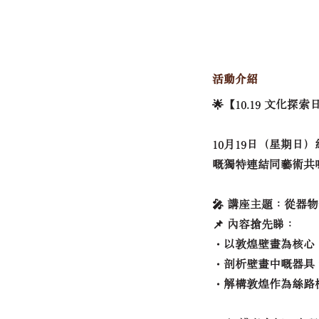
活動介紹
🌟【10.19 文化探
10月19日（星期
嘅獨特連結同藝術共
🎤 講座主題：從器
📌 內容搶先睇：
・以敦煌壁畫為核心
・剖析壁畫中嘅器具
・解構敦煌作為絲路