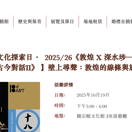
饒館
歷史與保育
展覽及節目
場地租賃
婚禮在饒
9 文化探索日 · 2025/26《敦煌 X 深水
古今對話II》 】壁上尋聲：敦煌的線條與
活動詳情
日期﹕
2025年10月19日
時間﹕
下午5:00 - 6:00
地點﹕
饒宗頤文化館 I座演藝廳