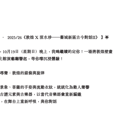
索日 · 2025/26《敦煌 X 深水埗——舊城新區古今對話II》 】🌟
，10月19日（星期日）晚上，我哋繼續約定你！一場將敦煌壁畫
化館演藝廳響起，等你嚟沉浸體驗！
上尋聲：敦煌的線條與旋律
闊景象、菩薩的手姿與流動衣紋，統統化為動人聲響
煌古譜元素與古樂器，以當代音樂語彙重新編織
畫，在舞台上重新呼吸，與你對話