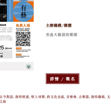
主辦機構/團體
香港天籟敦煌樂團
詳情 / 報名
古今對話, 敦煌壁畫, 壁上尋聲, 跨文化交流, 音樂會, 古樂器, 敦煌藝術, 
樂之旅