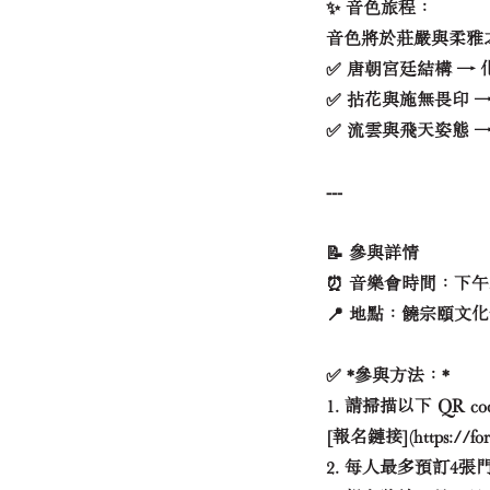
✨ 音色旅程：
音色將於莊嚴與柔雅
✅ 唐朝宮廷結構 →
✅ 拈花與施無畏印 
✅ 流雲與飛天姿態 
---
📝 參與詳情
⏰ 音樂會時間：下午5:00
📍 地點：饒宗頤文
✅ *參與方法：*
1. 請掃描以下 QR 
[報名鏈接](
https://f
2. 每人最多預訂4