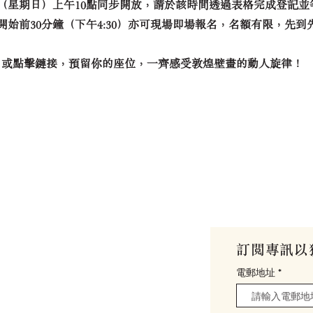
12日（星期日）上午10點同步開放，請於該時間透過表格完成登記
動開始前30分鐘（下午4:30）亦可現場即場報名，名額有限，先到
code 或點擊鏈接，預留你的座位，一齊感受敦煌壁畫的動人旋律！
館
訂閱專訊以
my
電郵地址
0號 (
位置與交通
)