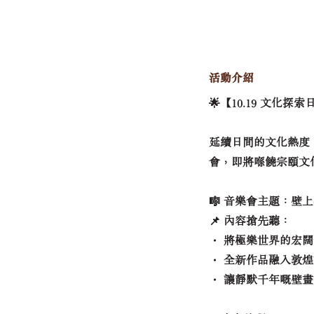
活動介紹
🌟【10.19 文化探
延續日間的文化熱度
會，即將喺饒宗頤文
🎼 音樂會主題：壁
📌 內容搶先聽：
・ 將極樂世界的宏
・ 全新作品融入敦
・ 讓靜默千年嘅壁