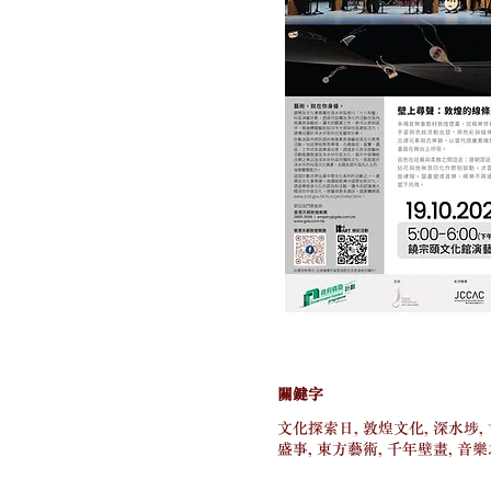
關鍵字
文化探索日, 敦煌文化, 深水埗, 
盛事, 東方藝術, 千年壁畫, 音