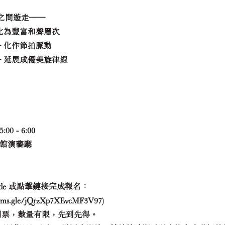
之間遊走——
 化為豐富和聲層次
→ 化作節拍脈動
→ 延展成優美旋律線
 - 6:00
化館演藝廳
code 或點擊鏈接完成報名：
orms.gle/jQrzXp7XEvcMF3V97)
張門票，數量有限，先到先得。