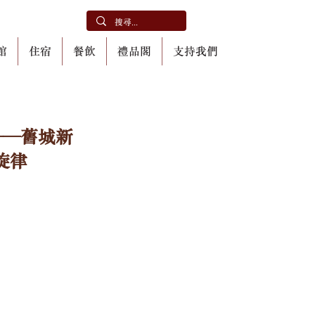
館
住宿
餐飲
禮品閣
支持我們
埗——舊城新
旋律