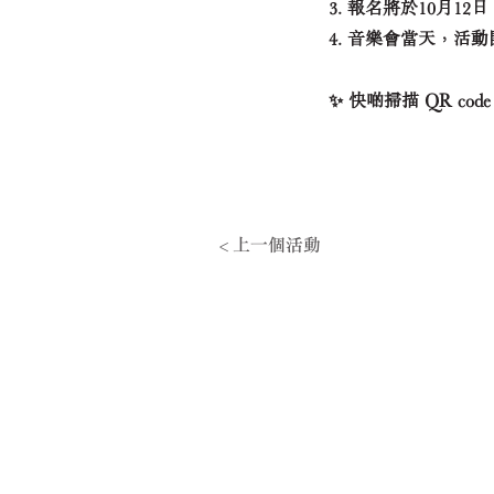
3. 報名將於10月
4. 音樂會當天，活
✨ 快啲掃描 QR 
< 上一個活動
​饒宗頤文化
Jao Tsung-I Acade
地址: 香港九龍美孚青山道80
電話: (+852) 2100 2828