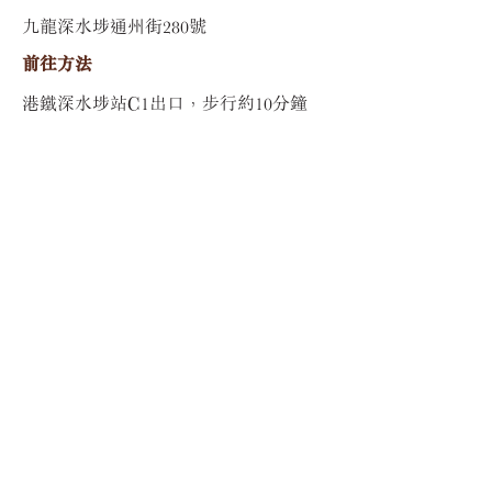
九龍深水埗通州街280號
​前往方法
港鐵深水埗站C1出口，步行約10分鐘