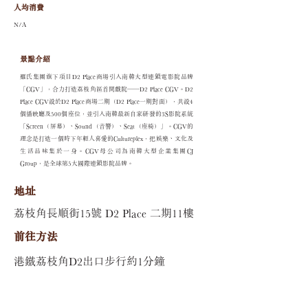
人均消費
N/A
景點介紹
羅氏集團旗下項目D2 Place商場引入南韓大型連鎖電影院品牌
「CGV」，合力打造荔枝角區首間戲院——D2 Place CGV。D2
Place CGV設於D2 Place商場二期（D2 Place一期對面），共設4
個播映廳及500個座位，並引入南韓最新自家研發的3S影院系統
「Screen（屏幕）、Sound（音響）、Seat（座椅）」。CGV的
理念是打造一個時下年輕人喜愛的Cultureplex，把娛樂、文化及
生活品味集於一身。CGV母公司為南韓大型企業集團CJ
Group，是全球第5大國際連鎖影院品牌。
地址
荔枝角長順街15號 D2 Place 二期11樓
​前往方法
港鐵荔枝角D2出口步行約1分鐘