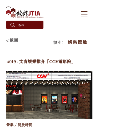
< 返回
娛樂體驗
類別﹕
#019 - 文青娛樂推介「CGV電影院」
營業 / 開放時間