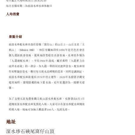
每日截止入場時間為11:30及16:30
每月首個星期二為前深水埗水庫休館日
人均消費
景點介紹
前深水埗配水庫坐落於俗稱「窩仔山」的山丘上，山丘又名「主
教山」（Mission Hill），相信有關地段在1898年是巴色差會首
個九龍區教會基地，後來地段售給崇真會基地。水庫原本稱為
「九龍塘配水庫」，早在1904年落成，屬於舊時「九龍重力自
流供水系統」的一部分，為九龍一帶的居民提供食水。配水庫用
作短暫儲存食水，應付每天耗水高峰期的需求，同時是調節缸。
前深水埗配水庫最後在1970年停止運作，2020年水務署計劃交
還用地時，發現隱藏的地下蓄水池，近年更獲評為一級歷史建
築。
為了方便大家免費參觀主教山深水埗配水庫，水務署由8月1日
起開放深水埗配水庫免預約入場。大家可以在深水埗配水庫開放
時間入場，場地可容納人數最多100人，先到先得。
地址
深水埗石硤尾窩仔山頂