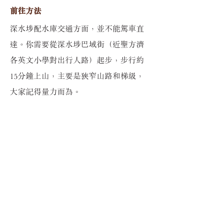
​前往方法
深水埗配水庫交通方面，並不能駕車直
達。你需要從深水埗巴域街（近聖方濟
各英文小學對出行人路）起步，步行約
15分鐘上山，主要是狹窄山路和梯級，
大家記得量力而為。