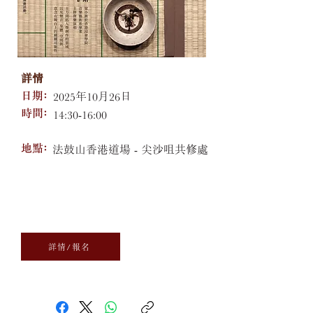
詳情
日期﹕
2025年10月26日
​時間﹕
14:30-16:00
​地點﹕
法鼓山香港道場 - 尖沙咀共修處
詳情/報名