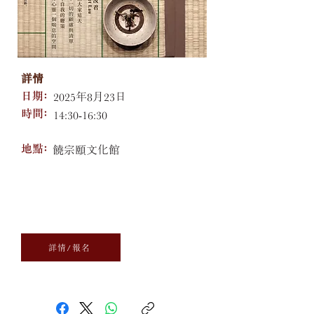
詳情
日期﹕
2025年8月23日
​時間﹕
14:30-16:30
​地點﹕
饒宗頤文化館
詳情/報名