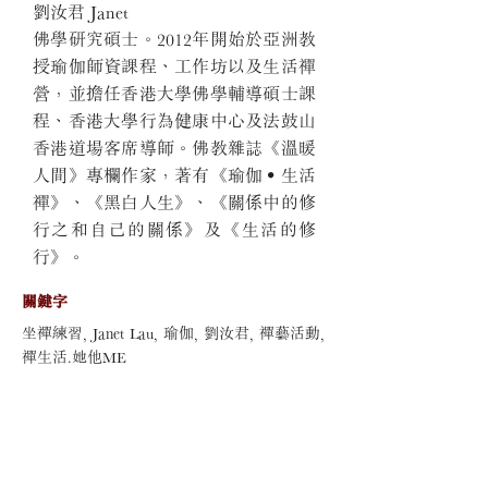
劉汝君 Janet
佛學研究碩士。2012年開始於亞洲教
授瑜伽師資課程、工作坊以及生活禪
營，並擔任香港大學佛學輔導碩士課
程、香港大學行為健康中心及法鼓山
香港道場客席導師。佛教雜誌《溫暖
人間》專欄作家，著有《瑜伽‧生活
禪》、《黑白人生》、《關係中的修
行之和自己的關係》及《生活的修
行》。
關鍵字
坐禪練習, Janet Lau, 瑜伽, 劉汝君, 禪藝活動,
禪生活.她他ME