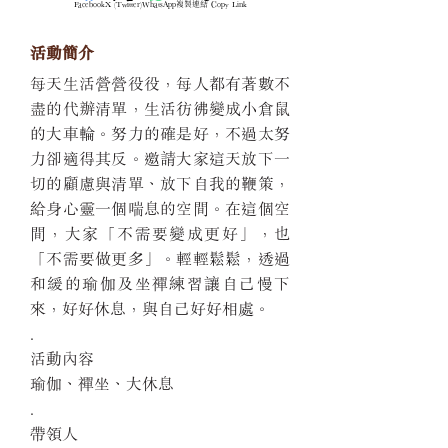
Facebook
X (Twitter)
WhatsApp
複製連結 Copy Link
活動簡介
每天生活營營役役，每人都有著數不
盡的代辦清單，生活彷彿變成小倉鼠
的大車輪。努力的確是好，不過太努
力卻適得其反。邀請大家這天放下一
切的顧慮與清單、放下自我的鞭策，
給身心靈一個喘息的空間。在這個空
間，大家「不需要變成更好」，也
「不需要做更多」。輕輕鬆鬆，透過
和緩的瑜伽及坐禪練習讓自己慢下
來，好好休息，與自己好好相處。
.
活動內容
瑜伽、禪坐、大休息
.
帶領人