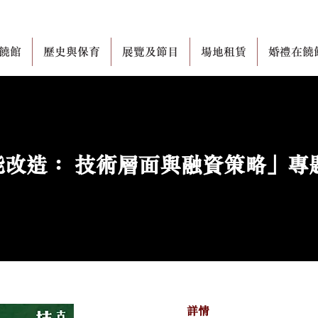
饒館
歷史與保育
展覽及節目
場地租賃
婚禮在饒
能改造： 技術層面與融資策略」專
詳情