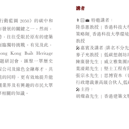
講者
👨🏻‍💼 特邀講者：
動藍圖 2050》的碳中和
陸恭蕙教授 | 香港科技
市發展的關鍵之一。然而，
策略師, 香港科技大學環
時，往往受限於原有的建築
教授
面臨獨特挑戰。有見及此，
🎤嘉賓及講者 (排名不分先
ng Built Heritage
麥子充教授 | 低碳想創
) 舉辦主題研討會，匯聚一眾歴史
陳廣發先生 | 威立雅集
葉濠銘先生 | 堅士工程
程公司及綠色金融專才，共
張宗永先生 | 思博資本
值的同時，更有效地提升能
行政總裁兼高級合伙人,低
關業界及有興趣的市民大眾
🎤主持：
多相關的知識。
胡燦森先生 | 香港建築