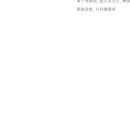
麥子充教授, 張宗永先生, 陳廣
節能改造, 可持續發展
​饒宗頤文化
Jao Tsung-I Acade
地址: 香港九龍美孚青山道80
電話: (+852) 2100 2828
一般查詢﹕
info@jtia.hk
場地租用﹕
venue@jtia.hk