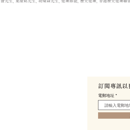
發先生, 葉濠銘先生, 胡燦森先生, 建築節能, 歴史建築, 香港歷史建築聯盟
館
訂閱專訊以
my
電郵地址
0號 (
位置與交通
)