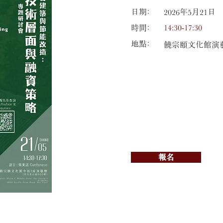
日期﹕
2026年5月21日
14:30-17:30
​時間﹕
​地點﹕
饒宗頤文化館演
報名