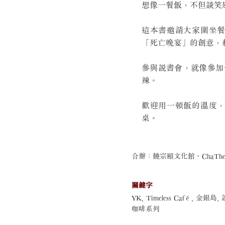
想像一餐飯，不但談笑
這本書邀請大家圍坐
「死亡晚宴」的創意，
參與說書會，就像參加
辣。
歡迎用一頓飯的溫度
桌。
合辦：饒宗頤文化館、ChaThera
關鍵字
YK, Timeless Café
咖啡系列