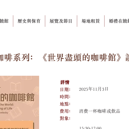
饒館
歷史與保育
展覽及節目
場地租賃
婚禮在饒
咖啡系列﹕《世界盡頭的咖啡館》
詳情
日期﹕
2025年11月3日
​時間﹕
​地點﹕
​費用﹕
消費一杯咖啡或飲品
​對象﹕
15:30-17:00