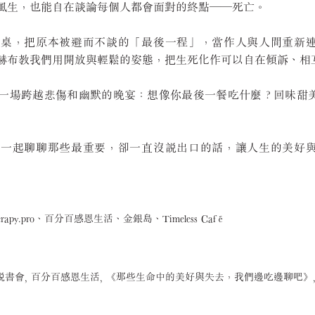
風生，也能自在談論每個人都會面對的終點——死亡。
餐桌，把原本被避而不談的「最後一程」，當作人與人間重新
赫布教我們用開放與輕鬆的姿態，把生死化作可以自在傾訴、相
一場跨越悲傷和幽默的晚宴：想像你最後一餐吃什麼？回味甜
，一起聊聊那些最重要，卻一直沒說出口的話，讓人生的美好
py.pro、百分百感恩生活、金銀島、Timeless Café
, 金銀島, 說書會, 百分百感恩生活, 《那些生命中的美好與失去，我們邊吃邊聊吧