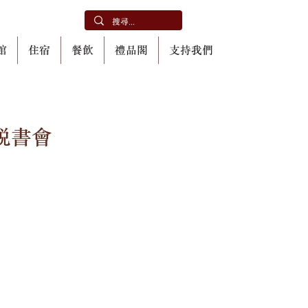
館
住宿
餐飲
禮品閣
支持我們
說書會