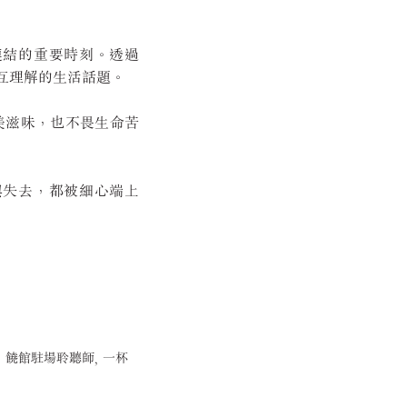
連結的重要時刻。透過
互理解的生活話題。
美滋味，也不畏生命苦
與失去，都被細心端上
》, 饒館駐場聆聽師, 一杯