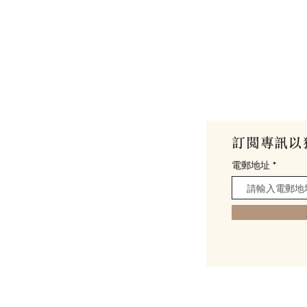
館
訂閱專訊以
my
電郵地址
0號 (
位置與交通
)