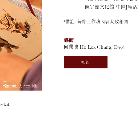
饒宗頤文化館 中區J座
*備註:
每節工作坊內容大致相同
導師
何濼聰 Ho Lok Chung, Dave
報名
 Link