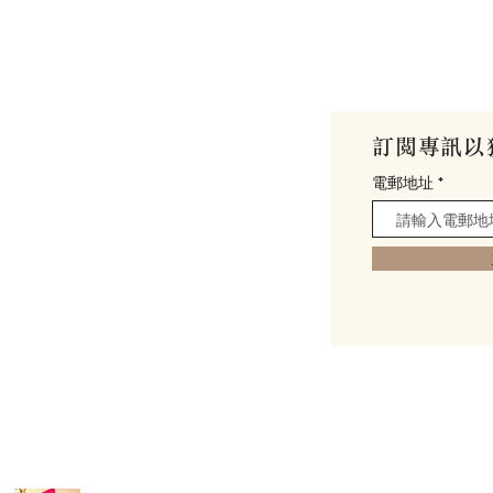
館
訂閱專訊以
my
電郵地址
0號 (
位置與交通
)