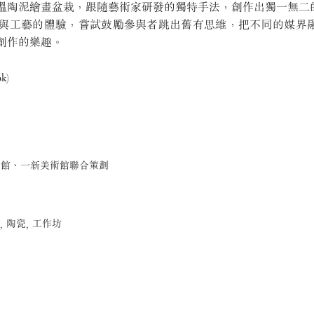
溫陶泥繪畫盆栽，跟隨藝術家研發的獨特手法，創作出獨一無二
與工藝的體驗，嘗試鼓勵參與者跳出舊有思維，把不同的媒界
創作的樂趣。
k)
化館、一新美術館聯合策劃
, 陶瓷, 工作坊