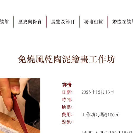
饒館
歷史與保育
展覽及節目
場地租賃
婚禮在饒
免燒風乾陶泥繪畫工作坊
詳情
日期﹕
2025年12月13日
​時間﹕
​地點﹕
​費用﹕
工作坊每場$100元
​對象﹕
14:30-16:00、16:30-18:00