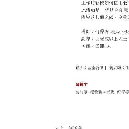
工作坊教授如何使用低
此活動是一個結合創意
陶瓷的共通之處，享受
導師：何濼聰 (dave.holo
對象：15歲或以上人士
名額：每節6人
孫少文基金贊助 ︳饒宗頤文
關鍵字
藝術家, 港藝新星展覽, 何濼聰
< 上一個活動