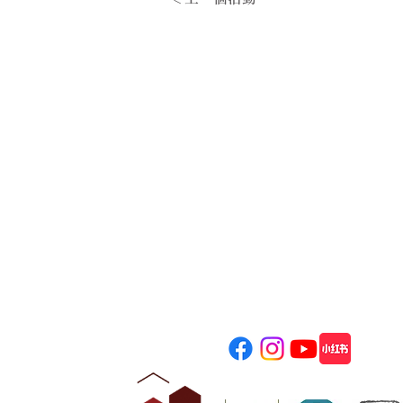
​饒宗頤文化
Jao Tsung-I Acade
地址: 香港九龍美孚青山道80
電話: (+852) 2100 2828
一般查詢﹕
info@jtia.hk
場地租用﹕
venue@jtia.hk
婚禮查詢﹕
wedding@jtia.hk
獎項 Awards