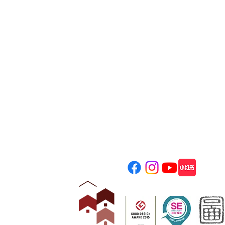
​饒宗頤文化
Jao Tsung-I Acade
地址: 香港九龍美孚青山道80
電話: (+852) 2100 2828
一般查詢﹕
info@jtia.hk
場地租用﹕
venue@jtia.hk
婚禮查詢﹕
wedding@jtia.hk
獎項 Awards