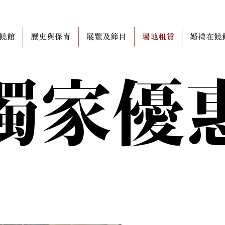
饒館
歷史與保育
展覽及節目
場地租賃
婚禮在饒
獨家優
獨家優