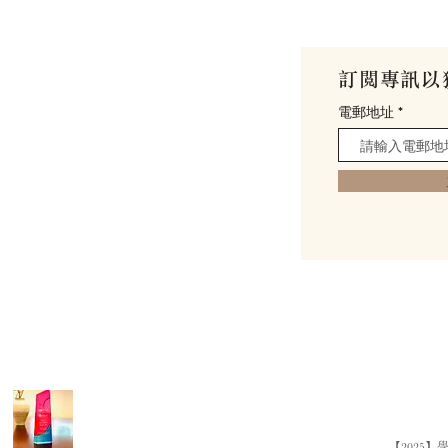
館
訂閱專訊以
my
電郵地址
0號 (
位置與交通
)
【2025】