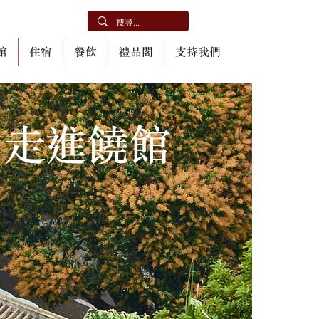
館
住宿
餐飲
禮品閣
支持我們
走進饒館