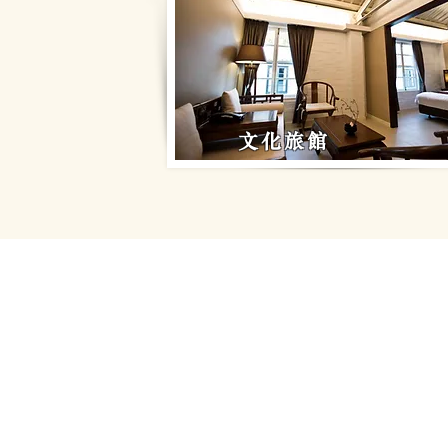
​文化旅館
​饒宗頤文化
Jao Tsung-I Acade
地址: 香港九龍美孚青山道80
電話: (+852) 2100 2828
一般查詢﹕
info@jtia.hk