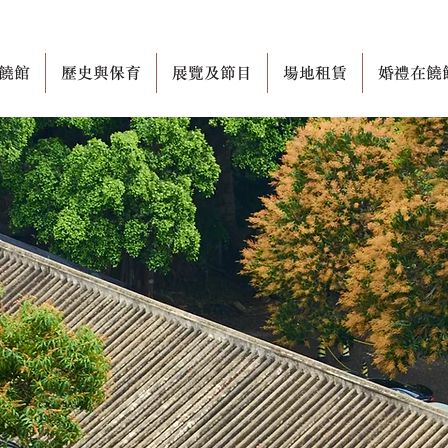
饒館
歷史與保育
展覽及節目
場地租賃
婚禮在饒