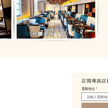
​珍饌美味
館
訂閱專訊以
my
電郵地址
0號 (
位置與交通
)